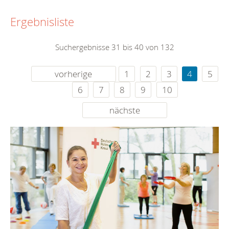
Ergebnisliste
Suchergebnisse 31 bis 40 von 132
vorherige
1
2
3
4
5
6
7
8
9
10
nächste