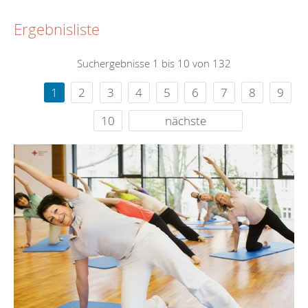
Ergebnisliste
Suchergebnisse 1 bis 10 von 132
1
2
3
4
5
6
7
8
9
10
nächste