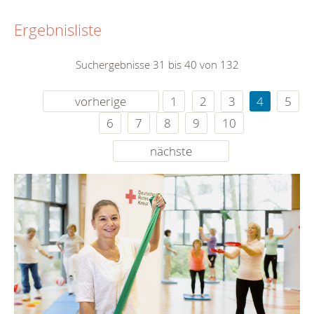
Ergebnisliste
Suchergebnisse 31 bis 40 von 132
vorherige
1
2
3
4
5
6
7
8
9
10
nächste