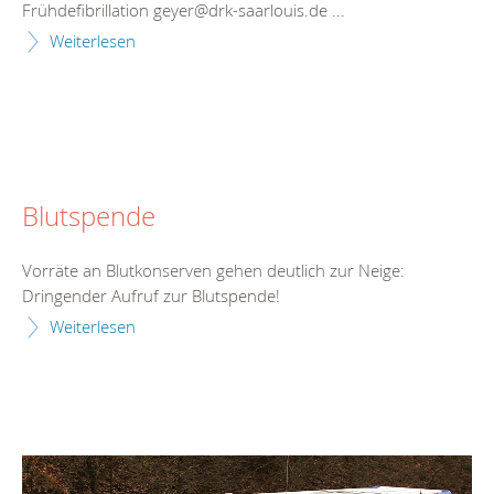
Frühdefibrillation geyer@drk-saarlouis.de ...
Weiterlesen
Blutspende
Vorräte an Blutkonserven gehen deutlich zur Neige:
Dringender Aufruf zur Blutspende!
Weiterlesen