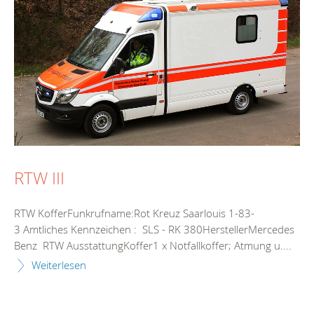
RTW III
RTW KofferFunkrufname:Rot Kreuz Saarlouis 1-83-
3 Amtliches Kennzeichen : SLS - RK 380HerstellerMercedes
Benz RTW AusstattungKoffer1 x Notfallkoffer; Atmung u....
Weiterlesen