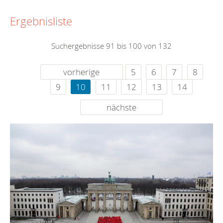
Ergebnisliste
Suchergebnisse 91 bis 100 von 132
vorherige
5
6
7
8
9
10
11
12
13
14
nächste