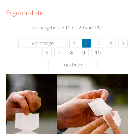
Ergebnisliste
Suchergebnisse 11 bis 20 von 132
vorherige
1
2
3
4
5
6
7
8
9
10
nächste