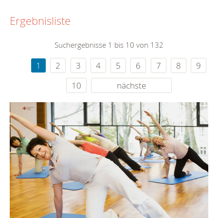
Ergebnisliste
Suchergebnisse 1 bis 10 von 132
1
2
3
4
5
6
7
8
9
10
nächste