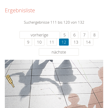
Ergebnisliste
Suchergebnisse 111 bis 120 von 132
vorherige
5
6
7
8
9
10
11
12
13
14
nächste