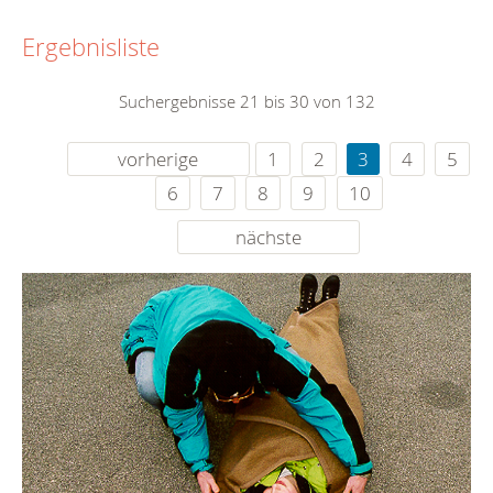
Ergebnisliste
Suchergebnisse 21 bis 30 von 132
vorherige
1
2
3
4
5
6
7
8
9
10
nächste