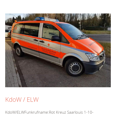
KdoW / ELW
KdoW/ELWFunkrufname:Rot Kreuz Saarlouis 1-10-