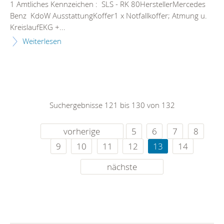
1 Amtliches Kennzeichen : SLS - RK 80HerstellerMercedes
Benz KdoW AusstattungKoffer1 x Notfallkoffer; Atmung u.
KreislaufEKG +...
Weiterlesen
Suchergebnisse 121 bis 130 von 132
vorherige
5
6
7
8
9
10
11
12
13
14
nächste