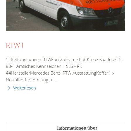
RTW I
1. Rettungswagen RTWFunkrufname:Rot Kreuz Saarlouis 1-
83-1 Amtliches Kennzeichen : SLS - RK
44HerstellerMercedes Benz RTW AusstattungKoffer1 x
Notfallkoffer; Atmung u....
Weiterlesen