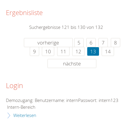
Ergebnisliste
Suchergebnisse 121 bis 130 von 132
vorherige
5
6
7
8
9
10
11
12
13
14
nächste
Login
Demozugang: Benutzername: internPasswort: intern123
Intern-Bereich
Weiterlesen