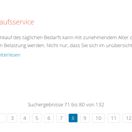
aufsservice
inkauf des täglichen Bedarfs kann mit zunehmendem Alter o
n Belastung werden. Nicht nur, dass Sie sich im unübersicht
iterlesen
Suchergebnisse 71 bis 80 von 132
3
4
5
6
7
8
9
10
11
12