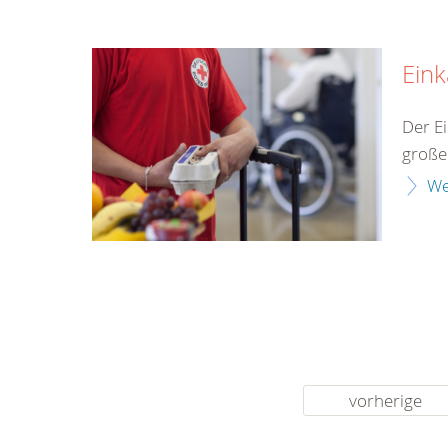
Eink
Der E
große
We
vorherige