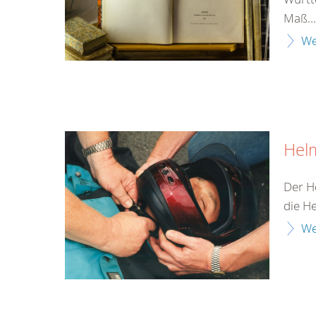
Maß...
We
Hel
Der H
die H
We