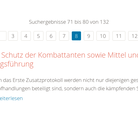
0
365
0
r Sie
Suchergebnisse 71 bis 80 von 132
rei
ie Uhr
3
4
5
6
7
8
9
10
11
12
 Schutz der Kombattanten sowie Mittel u
egsführung
 das Erste Zusatzprotokoll werden nicht nur diejenigen gesc
handlungen beteiligt sind, sondern auch die kämpfenden So
eiterlesen