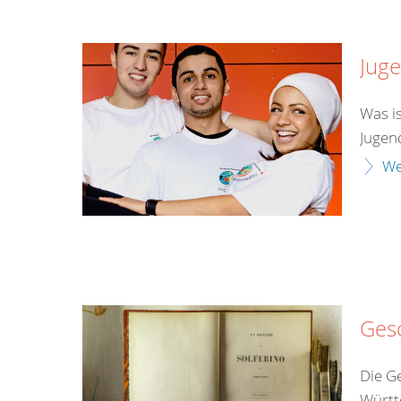
Jug
Was is
Jugen
We
Ges
Die G
Württ