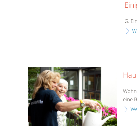
Eini
G. Ei
W
Haus
Wohnun
eine 
We