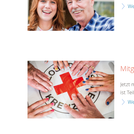
We
Mitg
Jetzt
ist Te
We