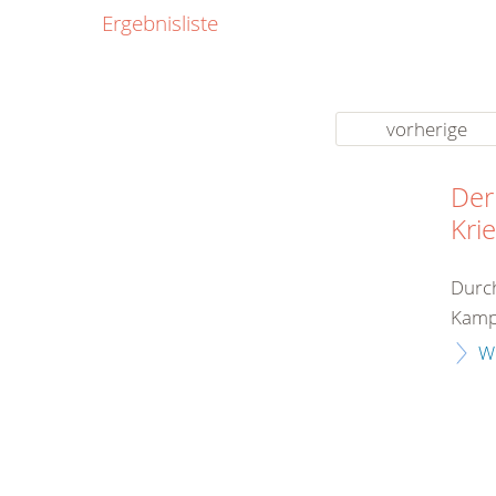
0800
Ergebnisliste
00
Infos fü
kostenf
rund um d
vorherige
Der
Kri
Durch
Kampf
W