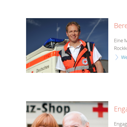
Bere
Eine 
Rockk
We
Eng
Enga