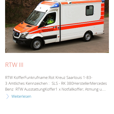
RTW III
RTW KofferFunkrufname:Rot Kreuz Saarlouis 1-83-
3 Amtliches Kennzeichen : SLS - RK 380HerstellerMercedes
Benz RTW AusstattungKoffer1 x Notfallkoffer; Atmung u....
Weiterlesen