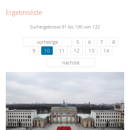
Ergebnisliste
Suchergebnisse 91 bis 100 von 132
vorherige
5
6
7
8
9
10
11
12
13
14
nächste