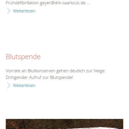
Frühdefibrillation geyer@drk-saarlouis.de ...
Weiterlesen
Blutspende
Vorräte an Blutkonserven gehen deutlich zur Neige:
Dringender Aufruf zur Blutspende!
Weiterlesen