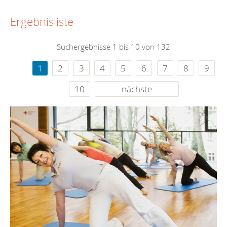
Ergebnisliste
Suchergebnisse 1 bis 10 von 132
1
2
3
4
5
6
7
8
9
10
nächste