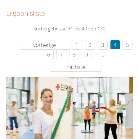
Ergebnisliste
Suchergebnisse 31 bis 40 von 132
vorherige
1
2
3
4
5
6
7
8
9
10
nächste