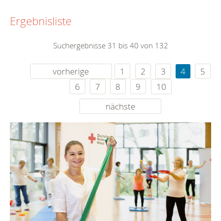
Ergebnisliste
Suchergebnisse 31 bis 40 von 132
vorherige
1
2
3
4
5
6
7
8
9
10
nächste