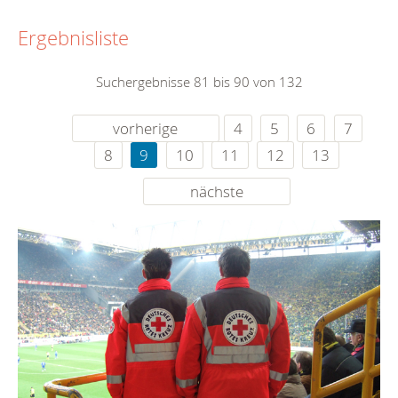
Ergebnisliste
Suchergebnisse 81 bis 90 von 132
vorherige
4
5
6
7
8
9
10
11
12
13
nächste