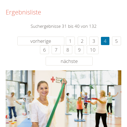
Ergebnisliste
Suchergebnisse 31 bis 40 von 132
vorherige
1
2
3
4
5
6
7
8
9
10
nächste