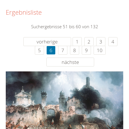
Ergebnisliste
Suchergebnisse 51 bis 60 von 132
vorherige
1
2
3
4
5
6
7
8
9
10
nächste