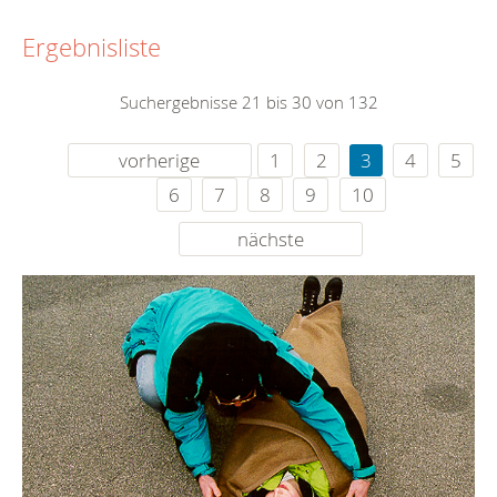
Ergebnisliste
Suchergebnisse 21 bis 30 von 132
vorherige
1
2
3
4
5
6
7
8
9
10
nächste