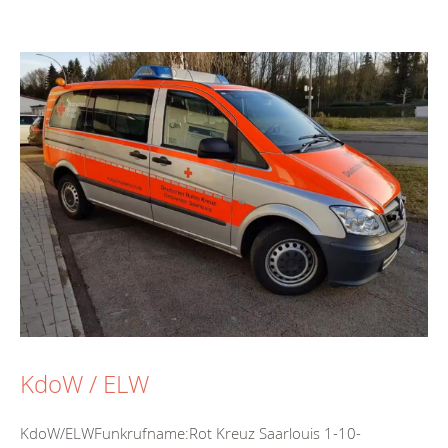
KdoW / ELW
KdoW/ELWFunkrufname:Rot Kreuz Saarlouis 1-10-