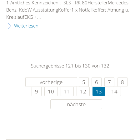
1 Amtliches Kennzeichen : SLS - RK 80HerstellerMercedes
Benz KdoW AusstattungKoffer1 x Notfallkoffer; Atmung u.
KreislaufEKG +...
Weiterlesen
Suchergebnisse 121 bis 130 von 132
vorherige
5
6
7
8
9
10
11
12
13
14
nächste