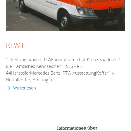
RTW I
1. Rettungswagen RTWFunkrufname:Rot Kreuz Saarlouis 1-
83-1 Amtliches Kennzeichen : SLS - RK
44HerstellerMercedes Benz RTW AusstattungKoffer1 x
Notfallkoffer; Atmung u....
Weiterlesen