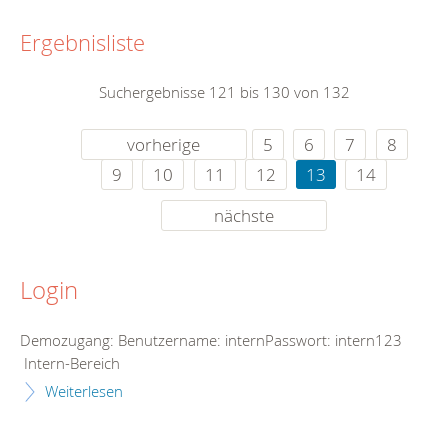
Ergebnisliste
Suchergebnisse 121 bis 130 von 132
vorherige
5
6
7
8
9
10
11
12
13
14
nächste
Login
Demozugang: Benutzername: internPasswort: intern123
Intern-Bereich
Weiterlesen