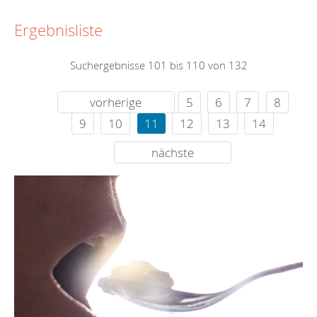
Ergebnisliste
Suchergebnisse 101 bis 110 von 132
vorherige
5
6
7
8
9
10
11
12
13
14
nächste