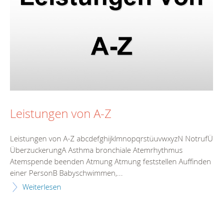
Leistungen von A-Z
Leistungen von A-Z abcdefghijklmnopqrstüuvwxyzN NotrufÜ
ÜberzuckerungA Asthma bronchiale Atemrhythmus
Atemspende beenden Atmung Atmung feststellen Auffinden
einer PersonB Babyschwimmen,...
Weiterlesen