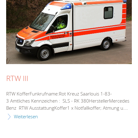
RTW III
RTW KofferFunkrufname:Rot Kreuz Saarlouis 1-83-
3 Amtliches Kennzeichen : SLS - RK 380HerstellerMercedes
Benz RTW AusstattungKoffer1 x Notfallkoffer; Atmung u....
Weiterlesen