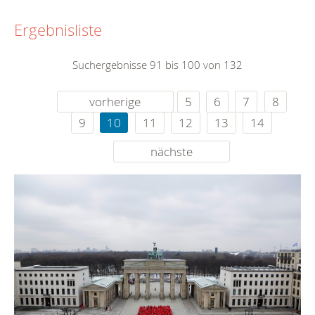
Ergebnisliste
Suchergebnisse 91 bis 100 von 132
vorherige
5
6
7
8
9
10
11
12
13
14
nächste