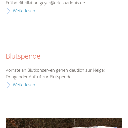
Frühdefibrillation geyer@drk-saarlouis.de ...
Weiterlesen
Blutspende
Vorräte an Blutkonserven gehen deutlich zur Neige:
Dringender Aufruf zur Blutspende!
Weiterlesen