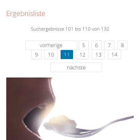
Ergebnisliste
Suchergebnisse 101 bis 110 von 132
vorherige
5
6
7
8
9
10
11
12
13
14
nächste