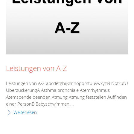
Leistungen von A-Z
Leistungen von A-Z abcdefghijklmnopqrstüuvwxyzN NotrufÜ
ÜberzuckerungA Asthma bronchiale Atemrhythmus
Atemspende beenden Atmung Atmung feststellen Auffinden
einer PersonB Babyschwimmen,...
Weiterlesen