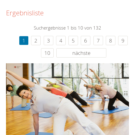
Ergebnisliste
Suchergebnisse 1 bis 10 von 132
1
2
3
4
5
6
7
8
9
10
nächste