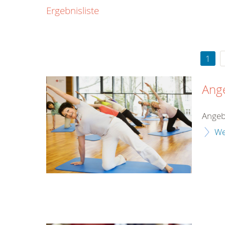
0800
Ergebnisliste
00
Infos fü
kostenf
rund um d
1
Ang
Angeb
We