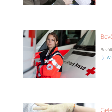
Bev
Bevöl
We
Gel