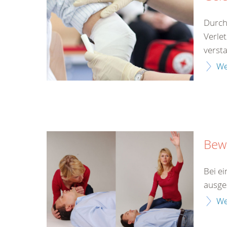
Durch
Verle
versta
We
Bewu
Bei ei
ausges
We