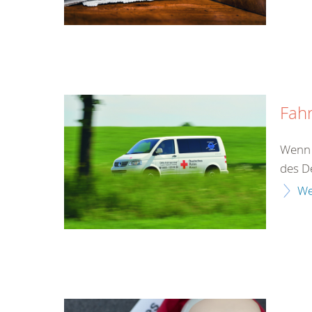
Fahr
Wenn d
des D
We