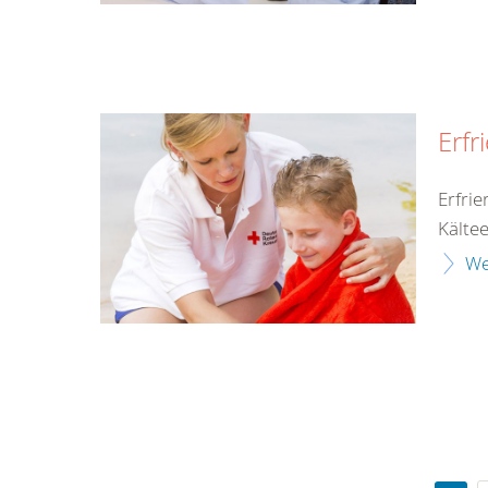
Erfr
Erfri
Kälte
We