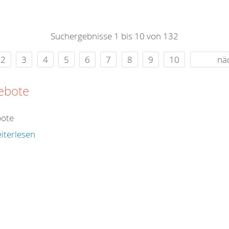
0
365
0
r Sie
Suchergebnisse 1 bis 10 von 132
rei
ie Uhr
2
3
4
5
6
7
8
9
10
nä
ebote
ote
iterlesen