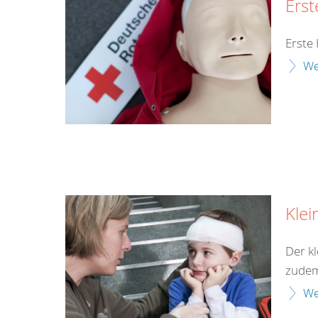
Erst
Erste 
We
Klei
Der kl
zudem 
We