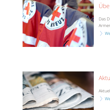
Übe
Das D
Armen
We
Aktu
Aktuel
We