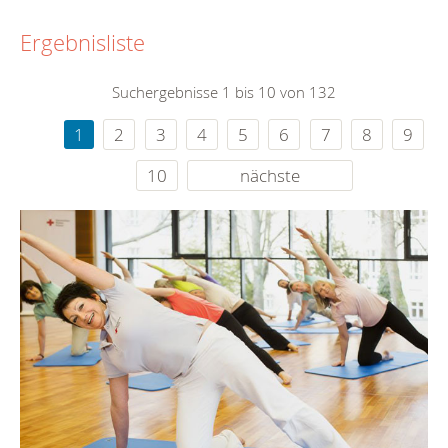
Ergebnisliste
Suchergebnisse 1 bis 10 von 132
1
2
3
4
5
6
7
8
9
10
nächste