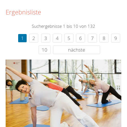
Ergebnisliste
Suchergebnisse 1 bis 10 von 132
1
2
3
4
5
6
7
8
9
10
nächste