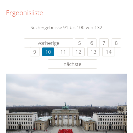
Ergebnisliste
Suchergebnisse 91 bis 100 von 132
vorherige
5
6
7
8
9
10
11
12
13
14
nächste