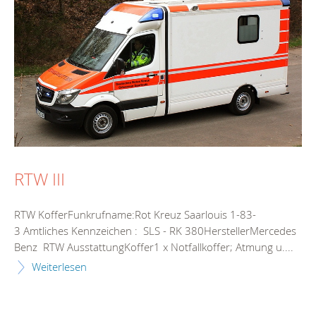
RTW III
RTW KofferFunkrufname:Rot Kreuz Saarlouis 1-83-
3 Amtliches Kennzeichen : SLS - RK 380HerstellerMercedes
Benz RTW AusstattungKoffer1 x Notfallkoffer; Atmung u....
Weiterlesen