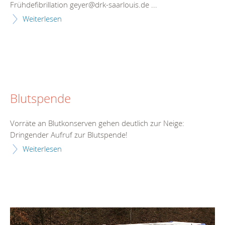
Frühdefibrillation geyer@drk-saarlouis.de ...
Weiterlesen
Blutspende
Vorräte an Blutkonserven gehen deutlich zur Neige:
Dringender Aufruf zur Blutspende!
Weiterlesen