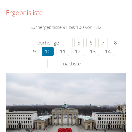
Ergebnisliste
Suchergebnisse 91 bis 100 von 132
vorherige
5
6
7
8
9
10
11
12
13
14
nächste