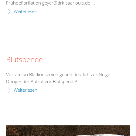
Frühdefibrillation geyer@drk-saarlouis.de ...
Weiterlesen
Blutspende
Vorräte an Blutkonserven gehen deutlich zur Neige:
Dringender Aufruf zur Blutspende!
Weiterlesen