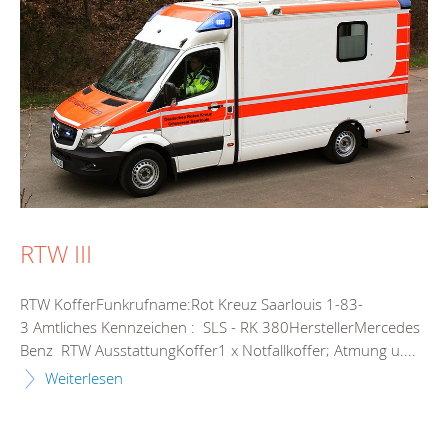
RTW III
RTW KofferFunkrufname:Rot Kreuz Saarlouis 1-83-
3 Amtliches Kennzeichen : SLS - RK 380HerstellerMercedes
Benz RTW AusstattungKoffer1 x Notfallkoffer; Atmung u....
Weiterlesen