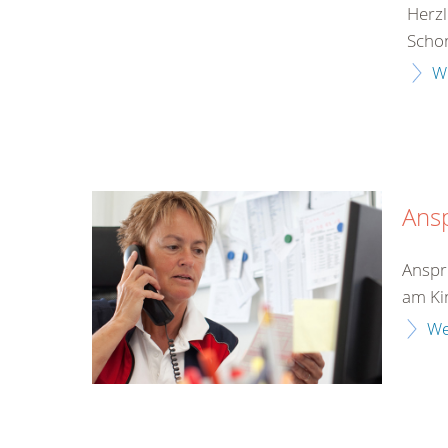
Herzl
Schon
W
Ans
Anspre
am Kin
We