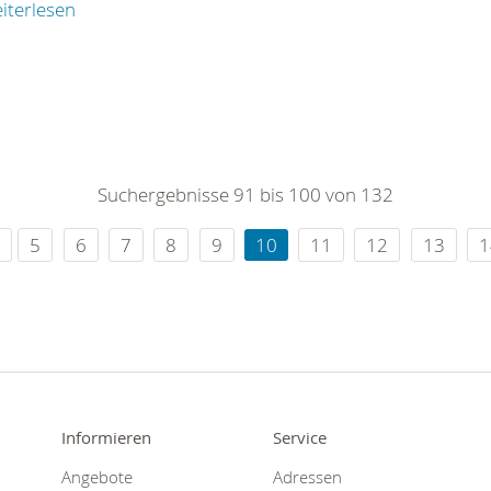
iterlesen
Suchergebnisse 91 bis 100 von 132
5
6
7
8
9
10
11
12
13
1
Informieren
Service
Angebote
Adressen