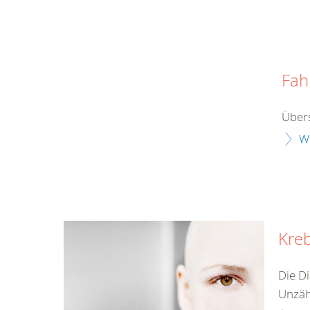
Fah
Über
W
Kre
Die Di
Unzähl