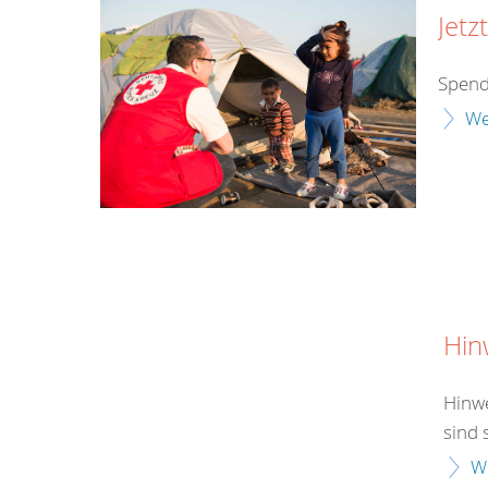
Jetz
Spend
We
Hin
Hinwe
sind 
W