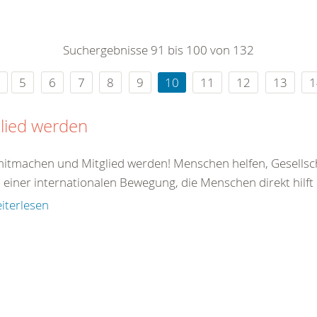
0
365
0
r Sie
Suchergebnisse 91 bis 100 von 132
rei
ie Uhr
5
6
7
8
9
10
11
12
13
1
lied werden
 mitmachen und Mitglied werden! Menschen helfen, Gesellsc
il einer internationalen Bewegung, die Menschen direkt hilft od
iterlesen