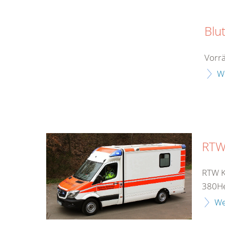
Blu
Vorrä
W
RTW 
RTW K
380He
We