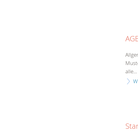
AG
Allge
Muste
alle...
W
Sta