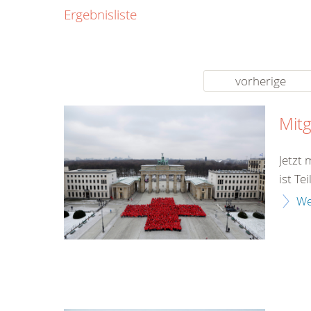
0800
Ergebnisliste
00
Infos fü
kostenf
rund um d
vorherige
Mitg
Jetzt
ist Te
We