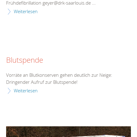
Frühdefibrillation geyer@drk-saarlouis.de ...
Weiterlesen
Blutspende
Vorräte an Blutkonserven gehen deutlich zur Neige:
Dringender Aufruf zur Blutspende!
Weiterlesen