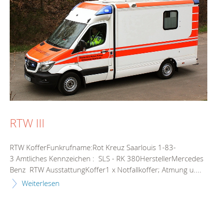
RTW III
RTW KofferFunkrufname:Rot Kreuz Saarlouis 1-83-
3 Amtliches Kennzeichen : SLS - RK 380HerstellerMercedes
Benz RTW AusstattungKoffer1 x Notfallkoffer; Atmung u....
Weiterlesen