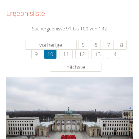
Ergebnisliste
Suchergebnisse 91 bis 100 von 132
vorherige
5
6
7
8
9
10
11
12
13
14
nächste