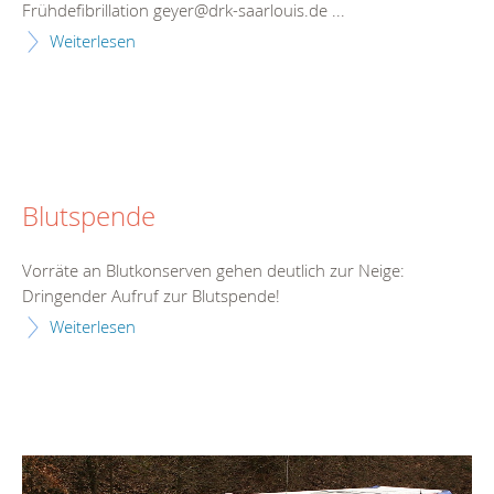
Frühdefibrillation geyer@drk-saarlouis.de ...
Weiterlesen
Blutspende
Vorräte an Blutkonserven gehen deutlich zur Neige:
Dringender Aufruf zur Blutspende!
Weiterlesen