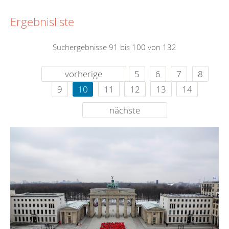
Ergebnisliste
Suchergebnisse 91 bis 100 von 132
vorherige
5
6
7
8
9
10
11
12
13
14
nächste