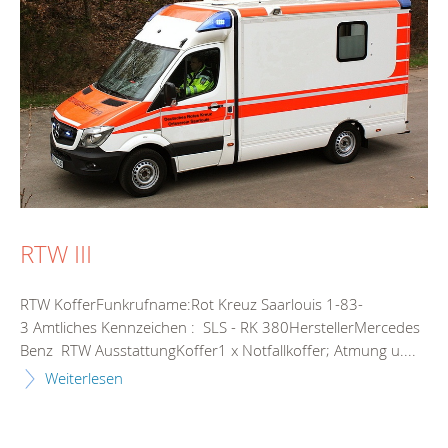
RTW III
RTW KofferFunkrufname:Rot Kreuz Saarlouis 1-83-
3 Amtliches Kennzeichen : SLS - RK 380HerstellerMercedes
Benz RTW AusstattungKoffer1 x Notfallkoffer; Atmung u....
Weiterlesen