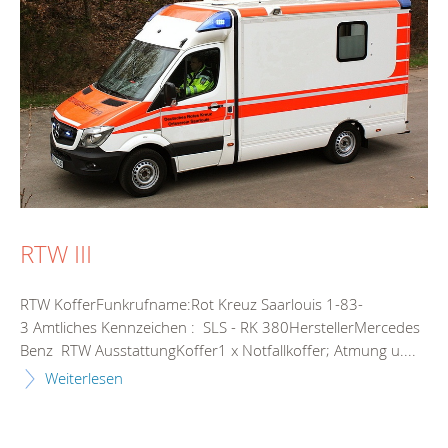
RTW III
RTW KofferFunkrufname:Rot Kreuz Saarlouis 1-83-
3 Amtliches Kennzeichen : SLS - RK 380HerstellerMercedes
Benz RTW AusstattungKoffer1 x Notfallkoffer; Atmung u....
Weiterlesen