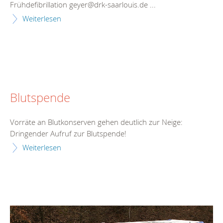
Frühdefibrillation geyer@drk-saarlouis.de ...
Weiterlesen
Blutspende
Vorräte an Blutkonserven gehen deutlich zur Neige:
Dringender Aufruf zur Blutspende!
Weiterlesen