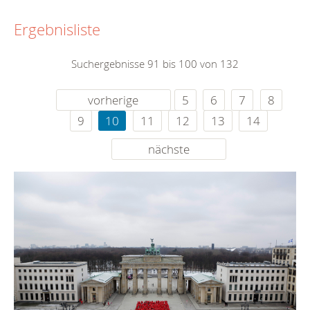
Ergebnisliste
Suchergebnisse 91 bis 100 von 132
vorherige
5
6
7
8
9
10
11
12
13
14
nächste