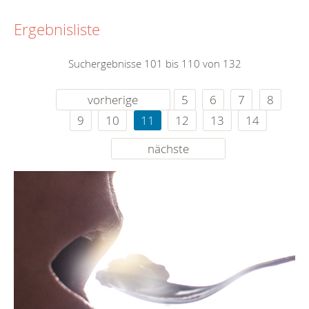
Ergebnisliste
Suchergebnisse 101 bis 110 von 132
vorherige
5
6
7
8
9
10
11
12
13
14
nächste