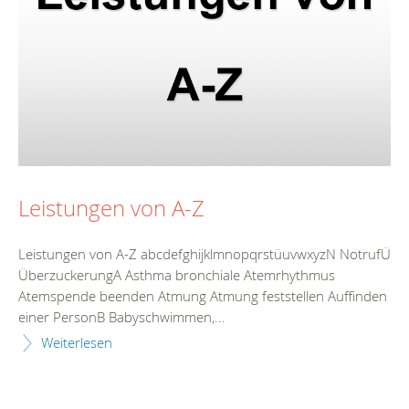
Leistungen von A-Z
Leistungen von A-Z abcdefghijklmnopqrstüuvwxyzN NotrufÜ
ÜberzuckerungA Asthma bronchiale Atemrhythmus
Atemspende beenden Atmung Atmung feststellen Auffinden
einer PersonB Babyschwimmen,...
Weiterlesen