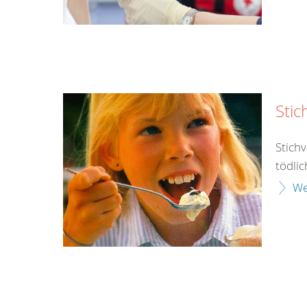
Stic
Stich
tödlic
We