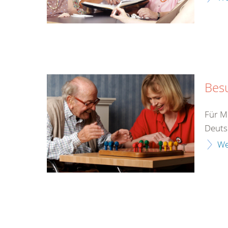
Bes
Für M
Deutsc
We