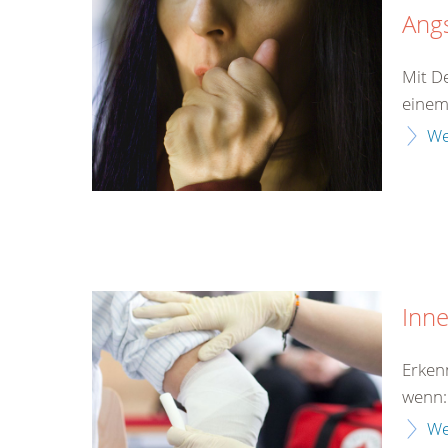
Ang
Mit D
einem
We
Inn
Erken
wenn:
We