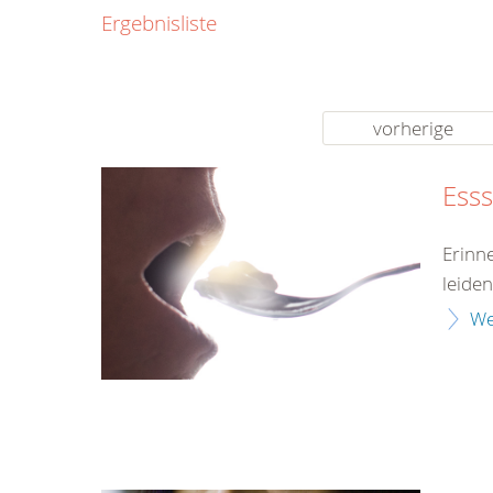
0800
Ergebnisliste
00
Infos fü
kostenf
rund um d
vorherige
Ess
Erinn
leiden
We