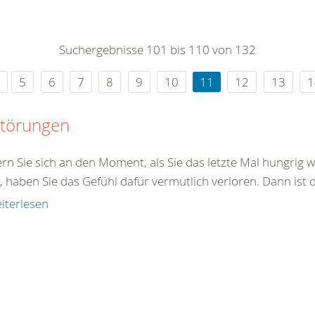
0
365
0
r Sie
Suchergebnisse 101 bis 110 von 132
rei
ie Uhr
5
6
7
8
9
10
11
12
13
1
störungen
ern Sie sich an den Moment, als Sie das letzte Mal hungrig
, haben Sie das Gefühl dafür vermutlich verloren. Dann ist 
iterlesen