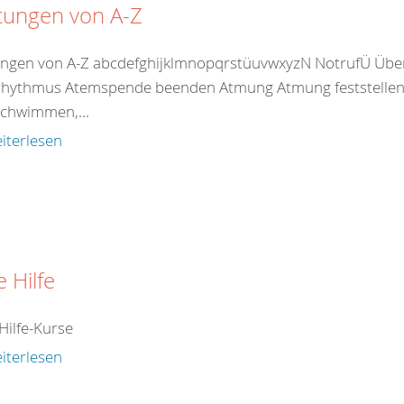
tungen von A-Z
ungen von A-Z abcdefghijklmnopqrstüuvwxyzN NotrufÜ Übe
hythmus Atemspende beenden Atmung Atmung feststellen 
chwimmen,...
iterlesen
e Hilfe
Hilfe-Kurse
iterlesen