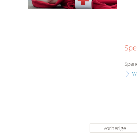
Spe
Spend
W
vorherige