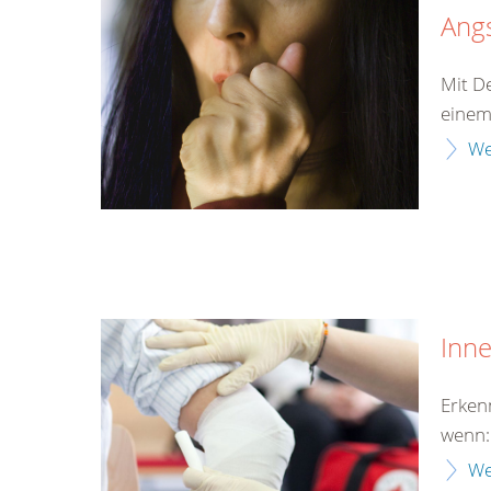
Ang
Mit D
einem
We
Inn
Erken
wenn:
We