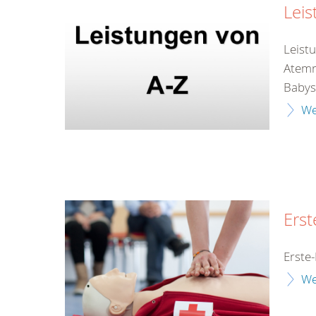
Leis
Leist
Atemr
Babys
We
Erst
Erste-
We