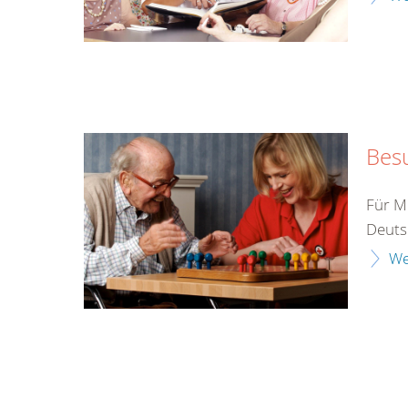
Bes
Für M
Deutsc
We