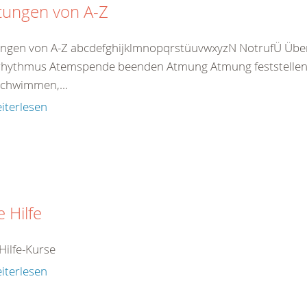
tungen von A-Z
ungen von A-Z abcdefghijklmnopqrstüuvwxyzN NotrufÜ Übe
hythmus Atemspende beenden Atmung Atmung feststellen 
chwimmen,...
iterlesen
e Hilfe
Hilfe-Kurse
iterlesen