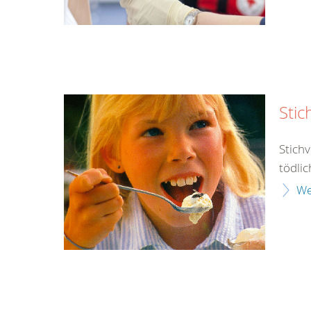
Stic
Stich
tödlic
We