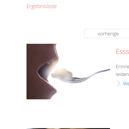
0800
Ergebnisliste
00
Infos fü
kostenf
rund um d
vorherige
Ess
Erinn
leiden
We