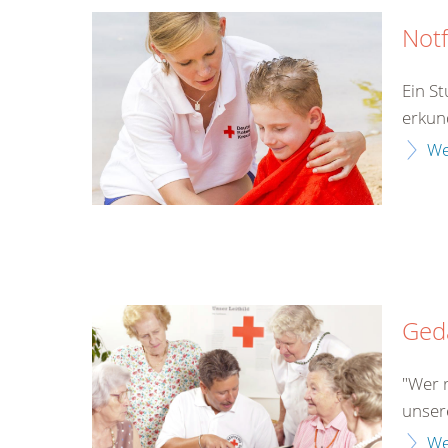
Notf
Ein S
erkun
We
Gedä
"Wer r
unser
We