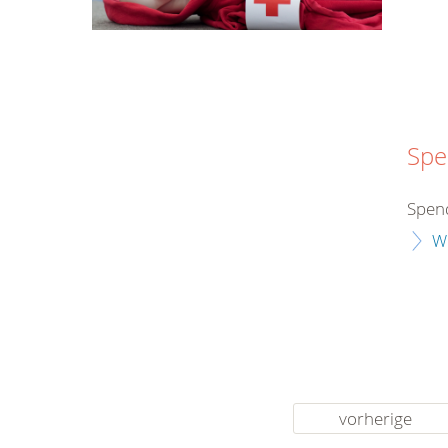
Spe
Spend
W
vorherige