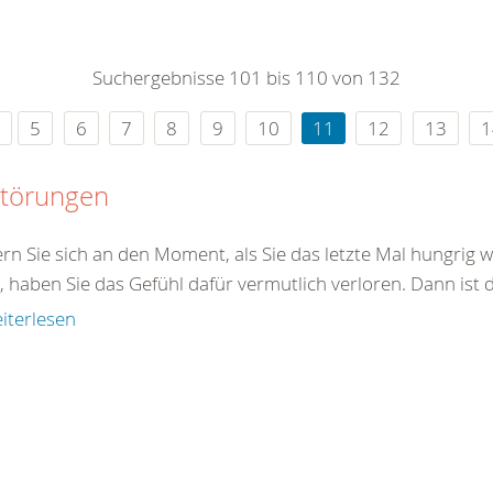
0
365
0
r Sie
Suchergebnisse 101 bis 110 von 132
rei
ie Uhr
5
6
7
8
9
10
11
12
13
1
störungen
ern Sie sich an den Moment, als Sie das letzte Mal hungrig
, haben Sie das Gefühl dafür vermutlich verloren. Dann ist 
iterlesen