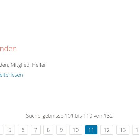
nden
en, Mitglied, Helfer
eiterlesen
Suchergebnisse 101 bis 110 von 132
5
6
7
8
9
10
11
12
13
1