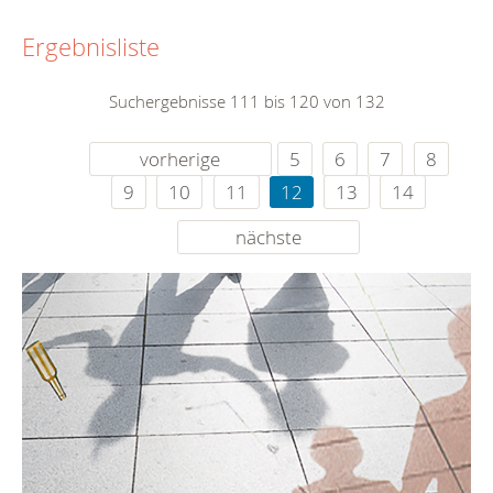
Ergebnisliste
Suchergebnisse 111 bis 120 von 132
vorherige
5
6
7
8
9
10
11
12
13
14
nächste