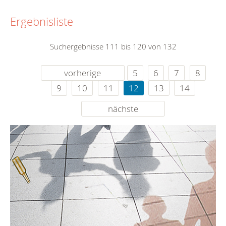
Ergebnisliste
Suchergebnisse 111 bis 120 von 132
vorherige
5
6
7
8
9
10
11
12
13
14
nächste