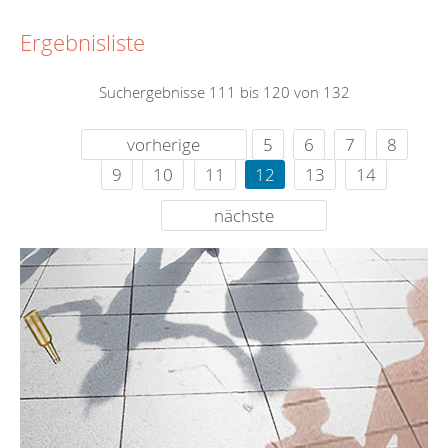
Ergebnisliste
Suchergebnisse 111 bis 120 von 132
vorherige
5
6
7
8
9
10
11
12
13
14
nächste