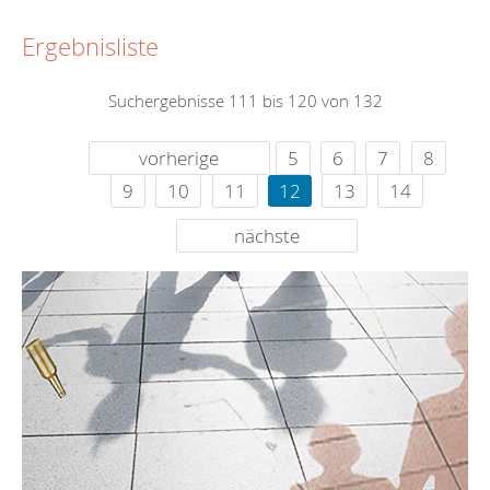
Ergebnisliste
Suchergebnisse 111 bis 120 von 132
vorherige
5
6
7
8
9
10
11
12
13
14
nächste