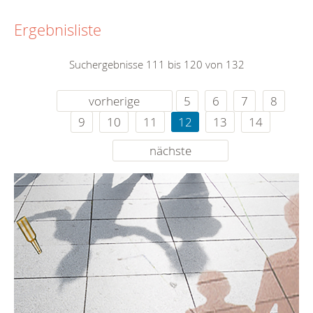
Ergebnisliste
Suchergebnisse 111 bis 120 von 132
vorherige
5
6
7
8
9
10
11
12
13
14
nächste