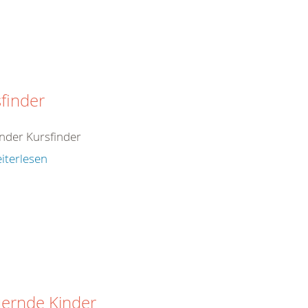
finder
inder Kursfinder
iterlesen
uernde Kinder