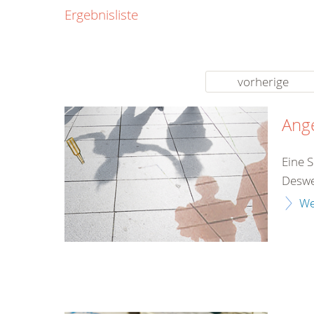
0800
Ergebnisliste
00
Infos fü
kostenf
rund um d
vorherige
Ang
Eine S
Desweg
We