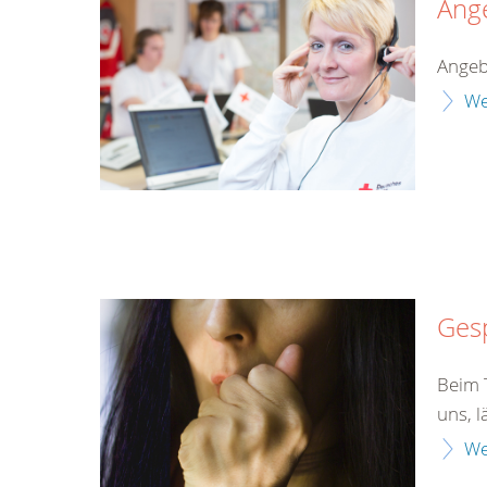
Ang
Angeb
We
Gesp
Beim T
uns, l
We