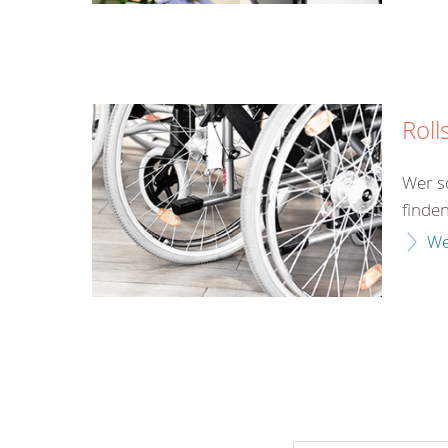
Roll
Wer s
finden
We