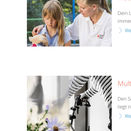
Dein 
immer
We
Mult
Den S
liegt 
We