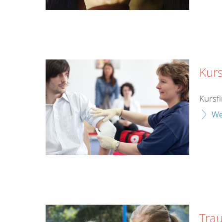
Kurs
Kursf
We
Tra