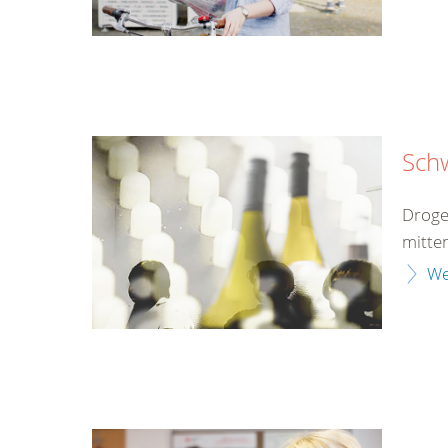
Sch
Droge
mitten
We