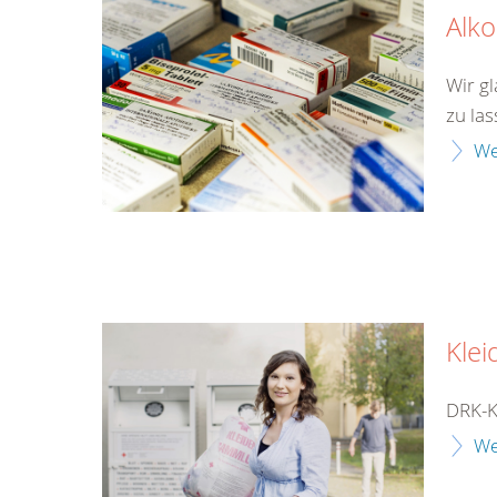
Alk
Wir gl
zu las
We
Klei
DRK-K
We