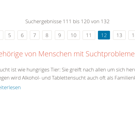
0
365
0
r Sie
Suchergebnisse 111 bis 120 von 132
rei
ie Uhr
5
6
7
8
9
10
11
12
13
1
ehörige von Menschen mit Suchtproblem
ucht ist wie hungriges Tier: Sie greift nach allen um sich h
en wird Alkohol- und Tablettensucht auch oft als Familienk
iterlesen