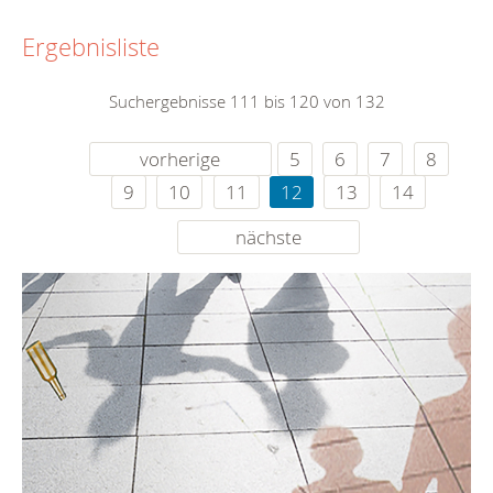
Ergebnisliste
Suchergebnisse 111 bis 120 von 132
vorherige
5
6
7
8
9
10
11
12
13
14
nächste