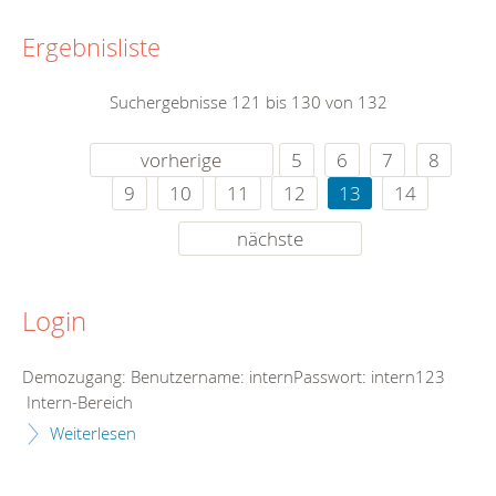
Ergebnisliste
Suchergebnisse 121 bis 130 von 132
vorherige
5
6
7
8
9
10
11
12
13
14
nächste
Login
Demozugang: Benutzername: internPasswort: intern123
Intern-Bereich
Weiterlesen