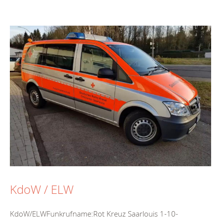
KdoW / ELW
KdoW/ELWFunkrufname:Rot Kreuz Saarlouis 1-10-