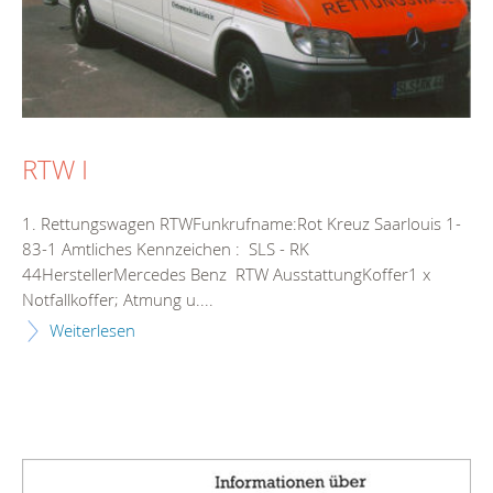
RTW I
1. Rettungswagen RTWFunkrufname:Rot Kreuz Saarlouis 1-
83-1 Amtliches Kennzeichen : SLS - RK
44HerstellerMercedes Benz RTW AusstattungKoffer1 x
Notfallkoffer; Atmung u....
Weiterlesen