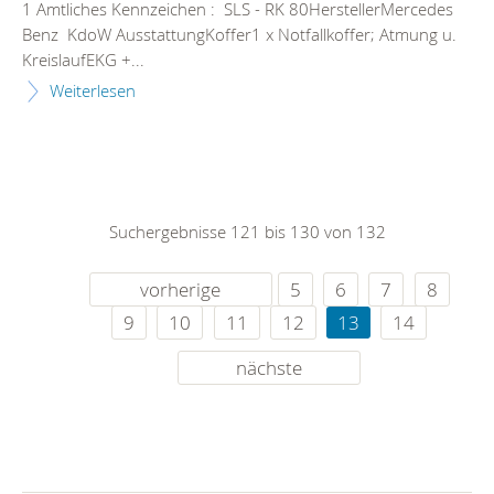
1 Amtliches Kennzeichen : SLS - RK 80HerstellerMercedes
Benz KdoW AusstattungKoffer1 x Notfallkoffer; Atmung u.
KreislaufEKG +...
Weiterlesen
Suchergebnisse 121 bis 130 von 132
vorherige
5
6
7
8
9
10
11
12
13
14
nächste