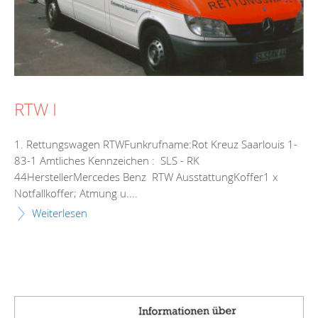
RTW I
1. Rettungswagen RTWFunkrufname:Rot Kreuz Saarlouis 1-
83-1 Amtliches Kennzeichen : SLS - RK
44HerstellerMercedes Benz RTW AusstattungKoffer1 x
Notfallkoffer; Atmung u....
Weiterlesen