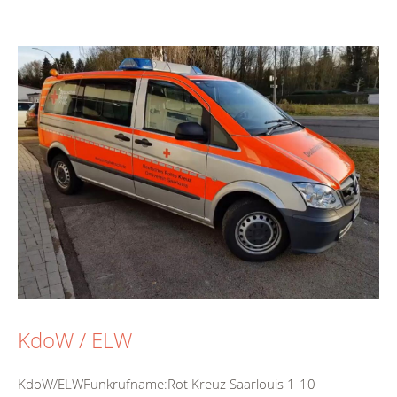
KdoW / ELW
KdoW/ELWFunkrufname:Rot Kreuz Saarlouis 1-10-