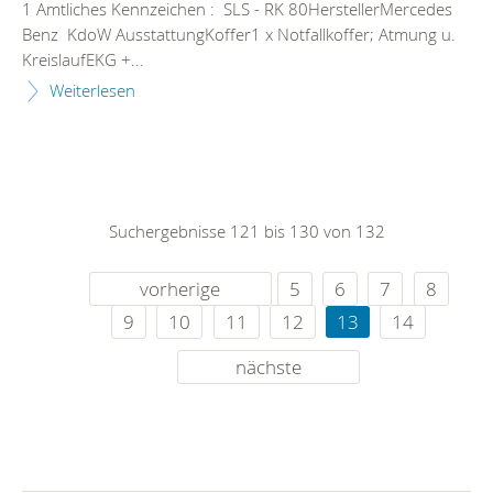
1 Amtliches Kennzeichen : SLS - RK 80HerstellerMercedes
Benz KdoW AusstattungKoffer1 x Notfallkoffer; Atmung u.
KreislaufEKG +...
Weiterlesen
Suchergebnisse 121 bis 130 von 132
vorherige
5
6
7
8
9
10
11
12
13
14
nächste