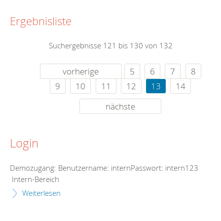
Ergebnisliste
Suchergebnisse 121 bis 130 von 132
vorherige
5
6
7
8
9
10
11
12
13
14
nächste
Login
Demozugang: Benutzername: internPasswort: intern123
Intern-Bereich
Weiterlesen