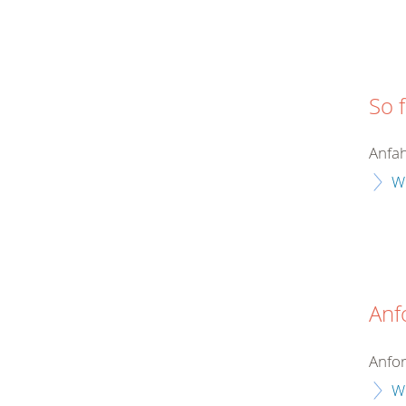
So 
Anfa
W
Anf
Anfor
W