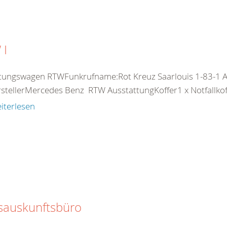
 I
ttungswagen RTWFunkrufname:Rot Kreuz Saarlouis 1-83-1 Am
stellerMercedes Benz RTW AusstattungKoffer1 x Notfallkoff
iterlesen
sauskunftsbüro