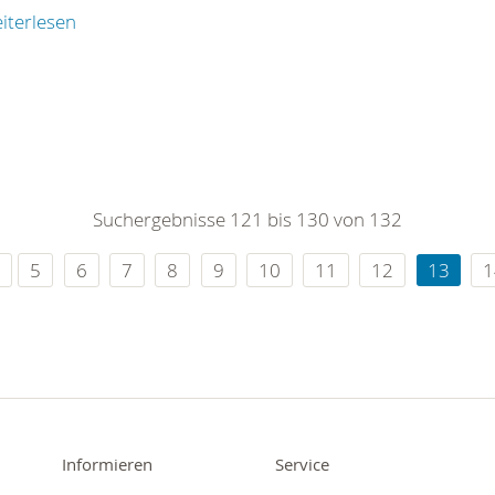
iterlesen
Suchergebnisse 121 bis 130 von 132
5
6
7
8
9
10
11
12
13
1
Informieren
Service