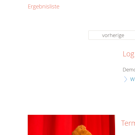
0800
Ergebnisliste
00
Infos fü
kostenf
rund um d
vorherige
Log
Demo
W
Ter