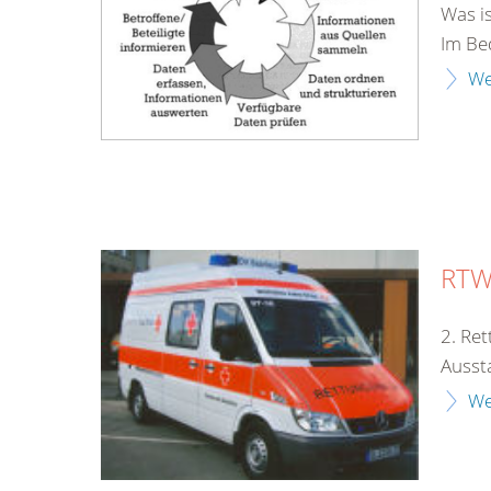
Was i
Im Bed
We
RTW 
2. Re
Aussta
We