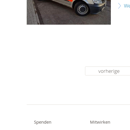
We
vorherige
Spenden
Mitwirken