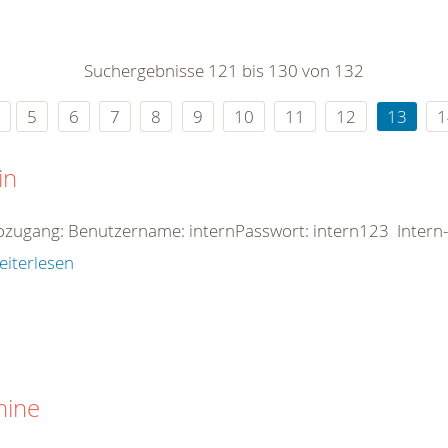
0
365
0
r Sie
Suchergebnisse 121 bis 130 von 132
rei
ie Uhr
5
6
7
8
9
10
11
12
13
1
in
zugang: Benutzername: internPasswort: intern123 Intern-
eiterlesen
mine