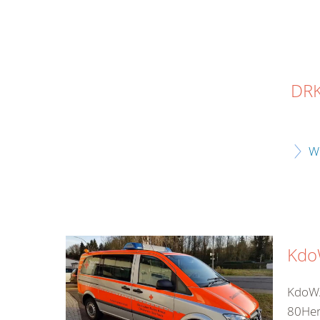
DRK
W
Kdo
KdoW/
80Her