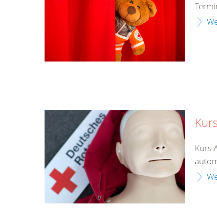
Termi
We
Kurs
Kurs 
automa
We