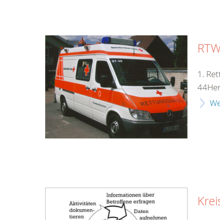
RTW
1. Re
44Her
We
Krei