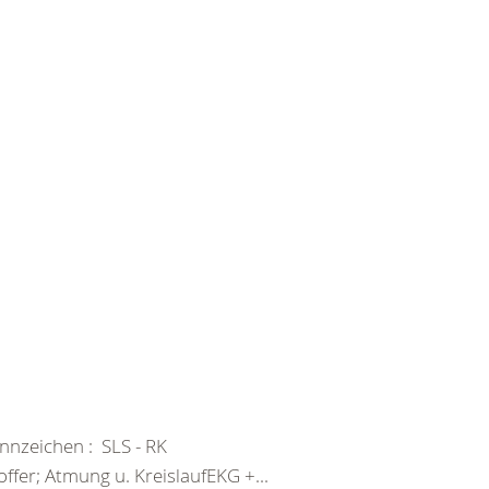
nzeichen : SLS - RK
fer; Atmung u. KreislaufEKG +...