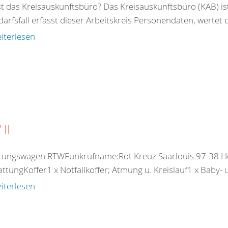
st das Kreisauskunftsbüro? Das Kreisauskunftsbüro (KAB) is
arfsfall erfasst dieser Arbeitskreis Personendaten, wertet di
iterlesen
II
ttungswagen RTWFunkrufname:Rot Kreuz Saarlouis 97-38 
ttungKoffer1 x Notfallkoffer; Atmung u. Kreislauf1 x Baby- u.
iterlesen