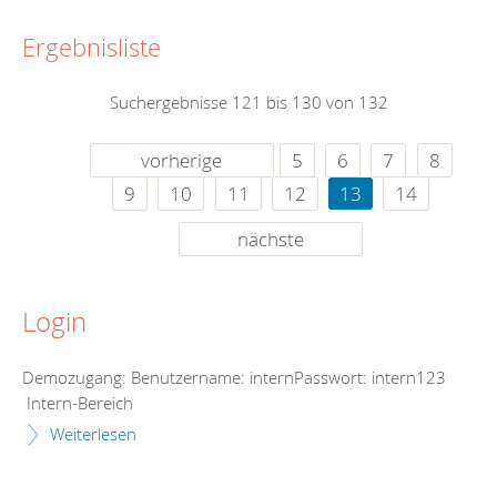
Ergebnisliste
Suchergebnisse 121 bis 130 von 132
vorherige
5
6
7
8
9
10
11
12
13
14
nächste
Login
Demozugang: Benutzername: internPasswort: intern123
Intern-Bereich
Weiterlesen