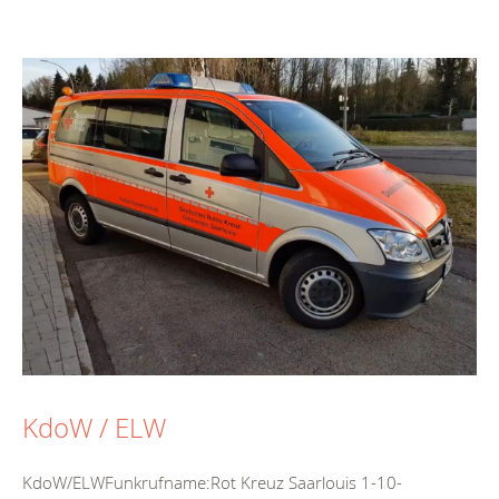
KdoW / ELW
KdoW/ELWFunkrufname:Rot Kreuz Saarlouis 1-10-