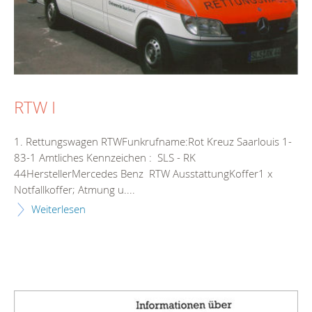
RTW I
1. Rettungswagen RTWFunkrufname:Rot Kreuz Saarlouis 1-
83-1 Amtliches Kennzeichen : SLS - RK
44HerstellerMercedes Benz RTW AusstattungKoffer1 x
Notfallkoffer; Atmung u....
Weiterlesen