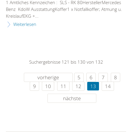
1 Amtliches Kennzeichen : SLS - RK 80HerstellerMercedes
Benz KdoW AusstattungKoffer1 x Notfallkoffer; Atmung u.
KreislaufEKG +...
Weiterlesen
Suchergebnisse 121 bis 130 von 132
vorherige
5
6
7
8
9
10
11
12
13
14
nächste