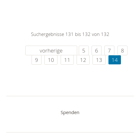
Suchergebnisse 131 bis 132 von 132
vorherige
5
6
7
8
9
10
11
12
13
14
Spenden