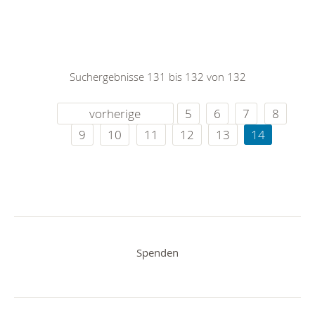
Suchergebnisse 131 bis 132 von 132
vorherige
5
6
7
8
9
10
11
12
13
14
Spenden