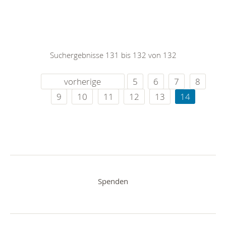
Suchergebnisse 131 bis 132 von 132
vorherige
5
6
7
8
9
10
11
12
13
14
Spenden