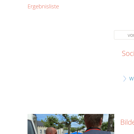
0800
Ergebnisliste
00
Infos fü
kostenf
rund um d
vo
Soc
W
Bild