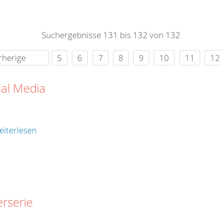
0
365
0
r Sie
Suchergebnisse 131 bis 132 von 132
rei
ie Uhr
rherige
5
6
7
8
9
10
11
12
ial Media
eiterlesen
erserie