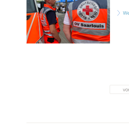
We
vo